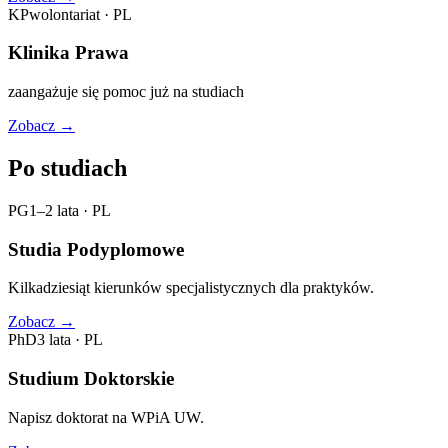
KP
wolontariat
·
PL
Klinika Prawa
zaangażuje się pomoc już na studiach
Zobacz
→
Po studiach
PG
1–2 lata
·
PL
Studia Podyplomowe
Kilkadziesiąt kierunków specjalistycznych dla praktyków.
Zobacz
→
PhD
3 lata
·
PL
Studium Doktorskie
Napisz doktorat na WPiA UW.