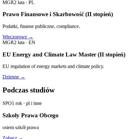
MGR
2 lata
·
PL
Prawo Finansowe i Skarbowość (II stopień)
Podatki, finanse publiczne, compliance.
Wieczorowe
→
MGR
2 lata
·
EN
EU Energy and Climate Law Master (II stopień)
EU regulation of energy markets and climate policy.
Dzienne
→
Podczas studiów
SPO
1 rok
·
pl i inne
Szkoły Prawa Obcego
osiem szkół prawa
Zobacz
→