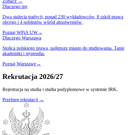
Zobacz
→
Dlaczego my
Dwa stulecia tradycji,
ponad 230 wykładowców
, 8 szkół prawa
obcego i 4 noblistów wśród absolwentów.
Poznaj WPiA UW
→
Dlaczego Warszawa
Stolica polskiego prawa,
najlepsze miasto
do studiowania. Tanie
akademiki i stypendia.
Poznaj Warszawę
→
Rekrutacja 2026/27
Rejestracja na studia i studia podyplomowe w systemie IRK.
Przebieg rekrutacji →