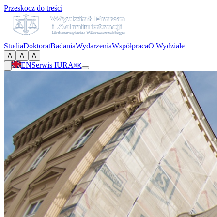
Przeskocz do treści
Studia
Doktorat
Badania
Wydarzenia
Współpraca
O Wydziale
A
A
A
EN
Serwis IURA
⌘K