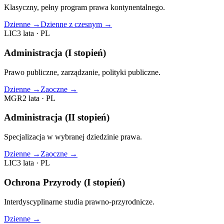
Klasyczny, pełny program prawa kontynentalnego.
Dzienne
→
Dzienne z czesnym
→
LIC
3 lata
·
PL
Administracja (I stopień)
Prawo publiczne, zarządzanie, polityki publiczne.
Dzienne
→
Zaoczne
→
MGR
2 lata
·
PL
Administracja (II stopień)
Specjalizacja w wybranej dziedzinie prawa.
Dzienne
→
Zaoczne
→
LIC
3 lata
·
PL
Ochrona Przyrody (I stopień)
Interdyscyplinarne studia prawno‑przyrodnicze.
Dzienne
→