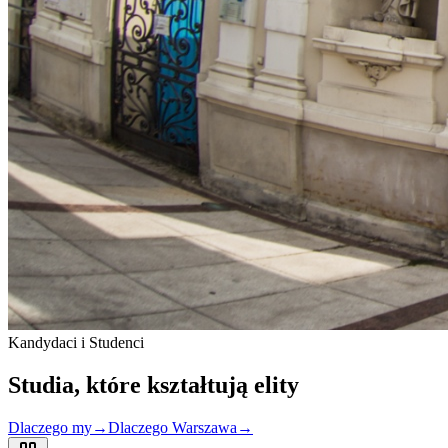
Kandydaci i Studenci
Studia, które
kształtują
elity
Dlaczego my
→
Dlaczego Warszawa
→