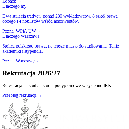
Zobacz
→
Dlaczego my
Dwa stulecia tradycji,
ponad 230 wykładowców
, 8 szkół prawa
obcego i 4 noblistów wśród absolwentów.
Poznaj WPiA UW
→
Dlaczego Warszawa
Stolica polskiego prawa,
najlepsze miasto
do studiowania. Tanie
akademiki i stypendia.
Poznaj Warszawę
→
Rekrutacja 2026/27
Rejestracja na studia i studia podyplomowe w systemie IRK.
Przebieg rekrutacji →