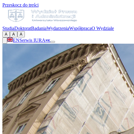
Przeskocz do treści
Studia
Doktorat
Badania
Wydarzenia
Współpraca
O Wydziale
A
A
A
EN
Serwis IURA
⌘K