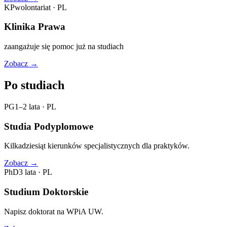
KP
wolontariat
·
PL
Klinika Prawa
zaangażuje się pomoc już na studiach
Zobacz
→
Po studiach
PG
1–2 lata
·
PL
Studia Podyplomowe
Kilkadziesiąt kierunków specjalistycznych dla praktyków.
Zobacz
→
PhD
3 lata
·
PL
Studium Doktorskie
Napisz doktorat na WPiA UW.