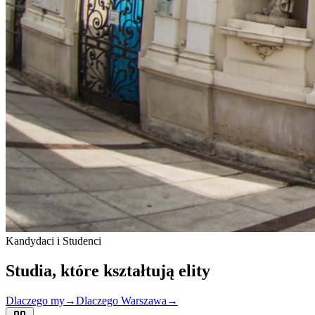
Kandydaci i Studenci
Studia, które
kształtują
elity
Dlaczego my
→
Dlaczego Warszawa
→