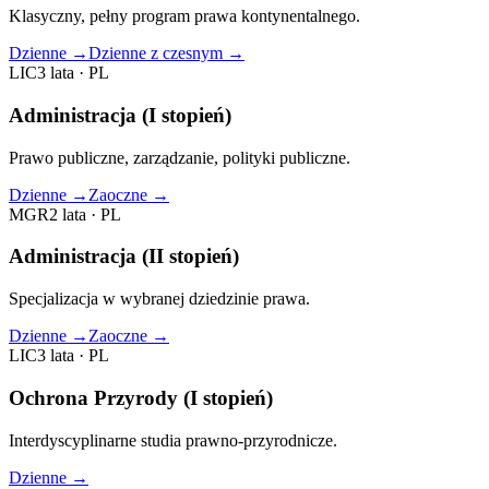
Klasyczny, pełny program prawa kontynentalnego.
Dzienne
→
Dzienne z czesnym
→
LIC
3 lata
·
PL
Administracja (I stopień)
Prawo publiczne, zarządzanie, polityki publiczne.
Dzienne
→
Zaoczne
→
MGR
2 lata
·
PL
Administracja (II stopień)
Specjalizacja w wybranej dziedzinie prawa.
Dzienne
→
Zaoczne
→
LIC
3 lata
·
PL
Ochrona Przyrody (I stopień)
Interdyscyplinarne studia prawno‑przyrodnicze.
Dzienne
→