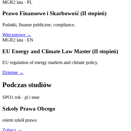
MGR
2 lata
·
PL
Prawo Finansowe i Skarbowość (II stopień)
Podatki, finanse publiczne, compliance.
Wieczorowe
→
MGR
2 lata
·
EN
EU Energy and Climate Law Master (II stopień)
EU regulation of energy markets and climate policy.
Dzienne
→
Podczas studiów
SPO
1 rok
·
pl i inne
Szkoły Prawa Obcego
osiem szkół prawa
Zobacz
→