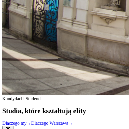
Kandydaci i Studenci
Studia, które
kształtują
elity
Dlaczego my
→
Dlaczego Warszawa
→