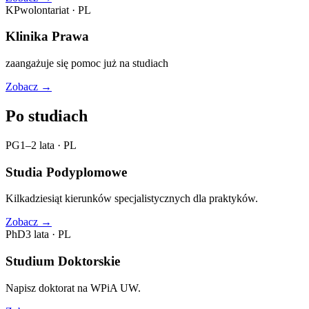
KP
wolontariat
·
PL
Klinika Prawa
zaangażuje się pomoc już na studiach
Zobacz
→
Po studiach
PG
1–2 lata
·
PL
Studia Podyplomowe
Kilkadziesiąt kierunków specjalistycznych dla praktyków.
Zobacz
→
PhD
3 lata
·
PL
Studium Doktorskie
Napisz doktorat na WPiA UW.