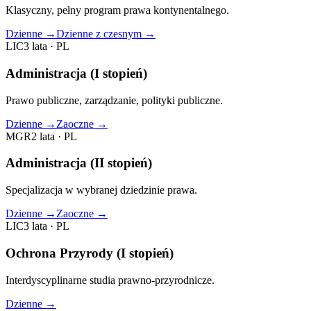
Klasyczny, pełny program prawa kontynentalnego.
Dzienne
→
Dzienne z czesnym
→
LIC
3 lata
·
PL
Administracja (I stopień)
Prawo publiczne, zarządzanie, polityki publiczne.
Dzienne
→
Zaoczne
→
MGR
2 lata
·
PL
Administracja (II stopień)
Specjalizacja w wybranej dziedzinie prawa.
Dzienne
→
Zaoczne
→
LIC
3 lata
·
PL
Ochrona Przyrody (I stopień)
Interdyscyplinarne studia prawno‑przyrodnicze.
Dzienne
→