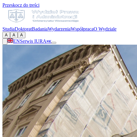
Przeskocz do treści
Studia
Doktorat
Badania
Wydarzenia
Współpraca
O Wydziale
A
A
A
EN
Serwis IURA
⌘K