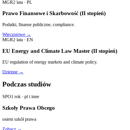
MGR
2 lata
·
PL
Prawo Finansowe i Skarbowość (II stopień)
Podatki, finanse publiczne, compliance.
Wieczorowe
→
MGR
2 lata
·
EN
EU Energy and Climate Law Master (II stopień)
EU regulation of energy markets and climate policy.
Dzienne
→
Podczas studiów
SPO
1 rok
·
pl i inne
Szkoły Prawa Obcego
osiem szkół prawa
Zobacz
→