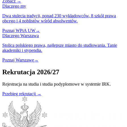
Zobacz
→
Dlaczego my
Dwa stulecia tradycji,
ponad 230 wykładowców
, 8 szkół prawa
obcego i 4 noblistów wśród absolwentów.
Poznaj WPiA UW
→
Dlaczego Warszawa
Stolica polskiego prawa,
najlepsze miasto
do studiowania. Tanie
akademiki i stypendia.
Poznaj Warszawę
→
Rekrutacja 2026/27
Rejestracja na studia i studia podyplomowe w systemie IRK.
Przebieg rekrutacji →